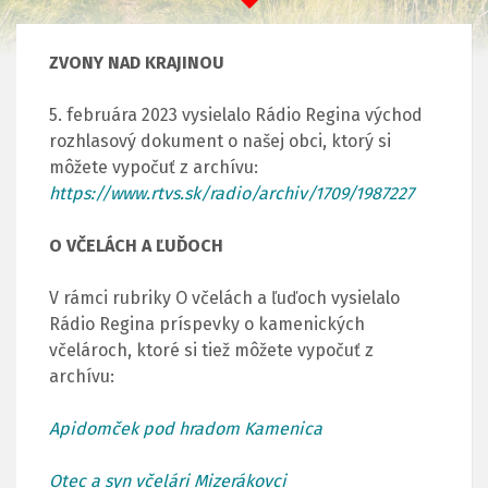
ZVONY NAD KRAJINOU
5. februára 2023 vysielalo Rádio Regina východ
rozhlasový dokument o našej obci, ktorý si
môžete vypočuť z archívu:
https://www.rtvs.sk/radio/archiv/1709/1987227
O VČELÁCH A ĽUĎOCH
V rámci rubriky O včelách a ľuďoch vysielalo
Rádio Regina príspevky o kamenických
včelároch, ktoré si tiež môžete vypočuť z
archívu:
Apidomček pod hradom Kamenica
Otec a syn včelári Mizerákovci