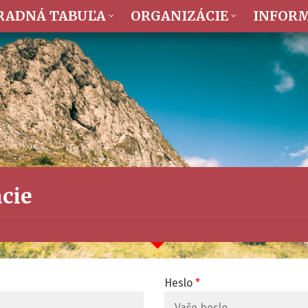
RADNÁ TABUĽA
ORGANIZÁCIE
INFOR
ácie
Heslo
*