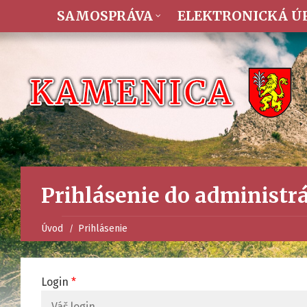
SAMOSPRÁVA
ELEKTRONICKÁ Ú
Prihlásenie do administr
Úvod
Prihlásenie
Login
*