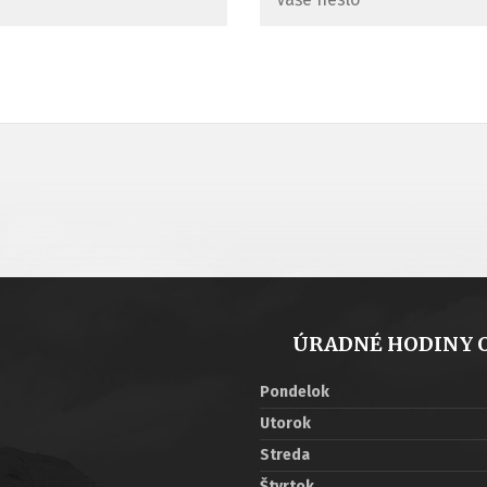
ÚRADNÉ HODINY 
Pondelok
Utorok
Streda
Štvrtok