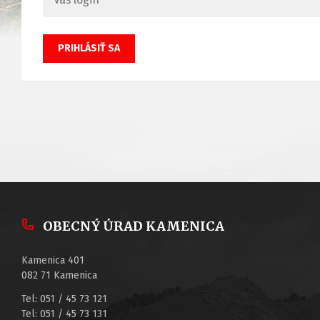
PRIHLÁSIŤ SA
OBECNÝ ÚRAD KAMENICA
Kamenica 401
082 71 Kamenica
Tel: 051 / 45 73 121
Tel: 051 / 45 73 131