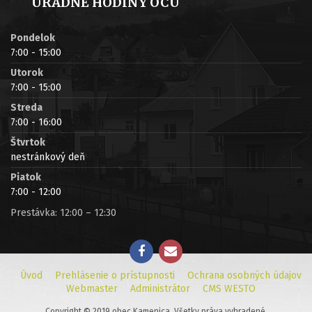
ÚRADNÉ HODINY OCÚ
Pondelok
7:00 - 15:00
Utorok
7:00 - 15:00
Streda
7:00 - 16:00
Štvrtok
nestránkový deň
Piatok
7:00 - 12:00
Prestávka: 12:00 – 12:30
Úvod
Prehlásenie o prístupnosti
Ochrana osobných údajov
Webmaster
Administrátor
CMS WESTO
Copyright © 2019 obec Kamenica. Všetky práva vyhradené.