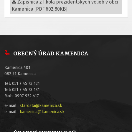
Zápisnica z I.kola prezidentských volieb v obci
Kamenica [PDF 602,80KB]
OBECNÝ ÚRAD KAMENICA
Kamenica 401
082 71 Kamenica
Tel: 051 / 45 73 121
Tel: 051 / 45 73 131
Mob: 0907 932 417
e-mail :
starosta@kamenica.sk
e-mail :
kamenica@kamenica.sk