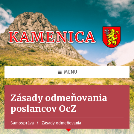
MENU
Zásady odmeňovania
poslancov OcZ
Samospráva
Zásady odmeňovania