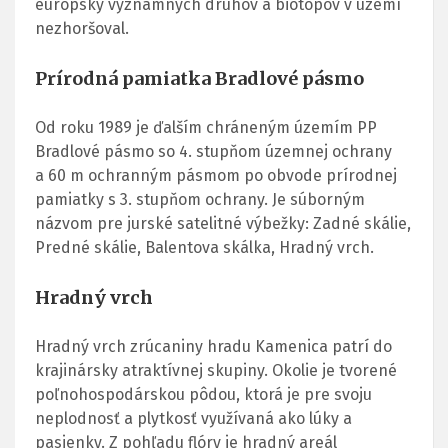
európsky významných druhov a biotopov v území
nezhoršoval.
Prírodná pamiatka Bradlové pásmo
Od roku 1989 je ďalším chráneným územím PP
Bradlové pásmo so 4. stupňom územnej ochrany
a 60 m ochranným pásmom po obvode prírodnej
pamiatky s 3. stupňom ochrany. Je súborným
názvom pre jurské satelitné výbežky: Zadné skálie,
Predné skálie, Balentova skálka, Hradný vrch.
Hradný vrch
Hradný vrch zrúcaniny hradu Kamenica patrí do
krajinársky atraktívnej skupiny. Okolie je tvorené
poľnohospodárskou pôdou, ktorá je pre svoju
neplodnosť a plytkosť využívaná ako lúky a
pasienky. Z pohľadu flóry je hradný areál