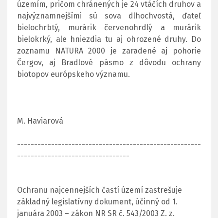
územím, pričom chránených je 24 vtáčích druhov a
najvýznamnejšími sú sova dlhochvostá, ďateľ
bielochrbtý, murárik červenohrdlý a murárik
bielokrký, ale hniezdia tu aj ohrozené druhy. Do
zoznamu NATURA 2000 je zaradené aj pohorie
Čergov, aj Bradlové pásmo z dôvodu ochrany
biotopov európskeho významu.
M. Haviarová
------------------------------------------------------
---------------------------------
Ochranu najcennejších častí území zastrešuje
základný legislatívny dokument, účinný od 1.
januára 2003 – zákon NR SR č. 543/2003 Z. z.