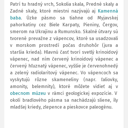
Patrí tu hradný vrch, Sokolia skala, Predné skaly a
Zadné skaly, ktoré miestni nazývajú aj
Kamenná
baba
. Úzke pásmo sa tiahne od Myjavskej
pahorkatiny cez Biele Karpaty, Pieniny, Čergov,
smerom na Ukrajinu a Rumunsko. Skalné útvary sú
tvorené prevažne z vápencov, ktoré sa usadzovali
v morskom prostredí počas druhohôr (jura a
staršia krieda). Hlavnú časť tvorí svetlý krinoidový
vápenec, nad ním červený krinoidový vápenec a
červený hľuznatý vápenec, vyššie je červenohnedý
a zelený radiolaritový vápenec. Vo vápencoch sa
vyskytujú rôzne skameneliny (napr. ľaliovky,
amonity, belemnity), ktoré môžete vidieť aj v
obecnom múzeu
v rámci geologickej expozície. V
okolí bradlového pásma sa nachádzajú sliene, íly
mladšej kriedy, zlepence a pieskovce paleogénu.