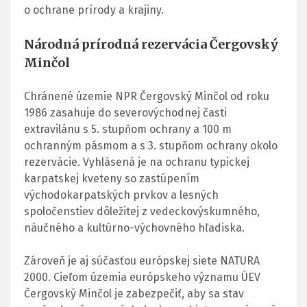
o ochrane prírody a krajiny.
Národná prírodná rezervácia Čergovský
Minčol
Chránené územie NPR Čergovský Minčol od roku
1986 zasahuje do severovýchodnej časti
extravilánu s 5. stupňom ochrany a 100 m
ochranným pásmom a s 3. stupňom ochrany okolo
rezervácie. Vyhlásená je na ochranu typickej
karpatskej kveteny so zastúpením
východokarpatských prvkov a lesných
spoločenstiev dôležitej z vedeckovýskumného,
náučného a kultúrno-výchovného hľadiska.
Zároveň je aj súčasťou európskej siete NATURA
2000. Cieľom územia európskeho významu ÚEV
Čergovský Minčol je zabezpečiť, aby sa stav