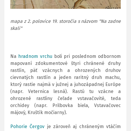
mapa z 2. polovice 19. storočia s názvom "Na zadne
skali"
Na
hradnom vrchu
boli pri poslednom odbornom
mapovaní zdokumentové štyri chránené druhy
rastlín, päť vzácnych a ohrozených druhov
cievnatých rastlín a jeden raritný druh machu,
ktorý rastie najmä v južnej a juhozápadnej Európe
(napr. Veternica lesná). Rastú tu vzácne a
ohrozené rastliny čeľade vstavačovité, teda
orchidey (napr. Prilbovka biela, Vstavačovec
májový, Kruštík močiarny).
Pohorie Čergov
je zároveň aj chráneným vtáčím