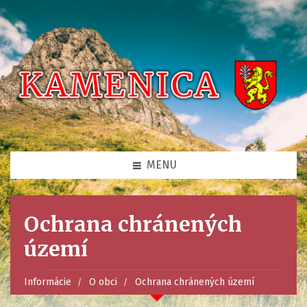
MENU
Ochrana chránených
území
Informácie
O obci
Ochrana chránených území