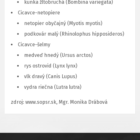
kunka žltobruchá (Bombina variegata)
Cicavce-netopiere
netopier obyčajný (Myotis myotis)
podkovár malý (Rhinolophus hipposideros)
Cicavce-šelmy
medveď hnedý (Ursus arctos)
rys ostrovid (Lynx lynx)
vlk dravý (Canis Lupus)
vydra riečna (Lutra lutra)
zdroj: www.sopsr.sk, Mgr. Monika Drábová