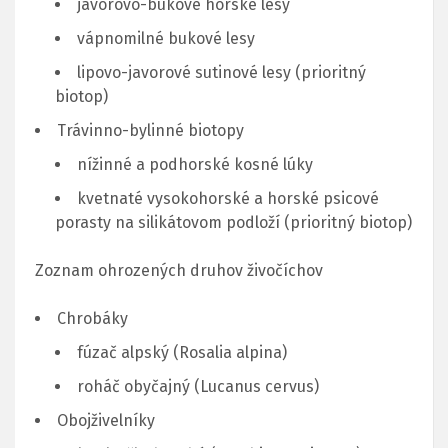
javorovo-bukové horské lesy
vápnomilné bukové lesy
lipovo-javorové sutinové lesy (prioritný
biotop)
Trávinno-bylinné biotopy
nížinné a podhorské kosné lúky
kvetnaté vysokohorské a horské psicové
porasty na silikátovom podloží (prioritný biotop)
Zoznam ohrozených druhov živočíchov
Chrobáky
fúzač alpský (Rosalia alpina)
roháč obyčajný (Lucanus cervus)
Obojživelníky