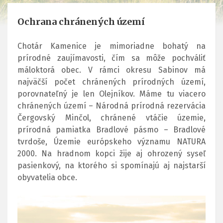
Ochrana chránených území
Chotár Kamenice je mimoriadne bohatý na
prírodné zaujímavosti, čím sa môže pochváliť
máloktorá obec. V rámci okresu Sabinov má
najväčší počet chránených prírodných území,
porovnateľný je len Olejníkov. Máme tu viacero
chránených území – Národná prírodná rezervácia
Čergovský Minčol, chránené vtáčie územie,
prírodná pamiatka Bradlové pásmo – Bradlové
tvrdoše, Územie európskeho významu NATURA
2000. Na hradnom kopci žije aj ohrozený syseľ
pasienkový, na ktorého si spomínajú aj najstarší
obyvatelia obce.