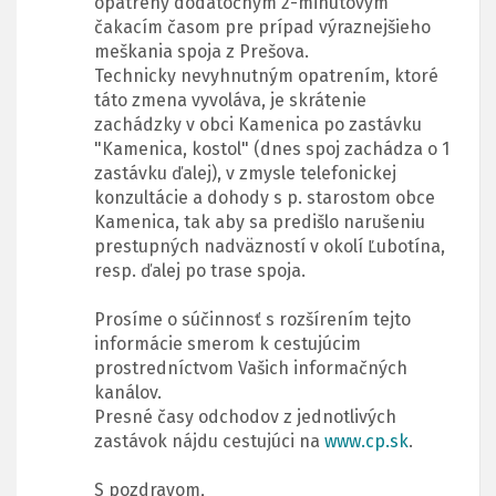
opatrený dodatočným 2-minútovým
čakacím časom pre prípad výraznejšieho
meškania spoja z Prešova.
Technicky nevyhnutným opatrením, ktoré
táto zmena vyvoláva, je skrátenie
zachádzky v obci Kamenica po zastávku
"Kamenica, kostol" (dnes spoj zachádza o 1
zastávku ďalej), v zmysle telefonickej
konzultácie a dohody s p. starostom obce
Kamenica, tak aby sa predišlo narušeniu
prestupných nadväzností v okolí Ľubotína,
resp. ďalej po trase spoja.
Prosíme o súčinnosť s rozšírením tejto
informácie smerom k cestujúcim
prostredníctvom Vašich informačných
kanálov.
Presné časy odchodov z jednotlivých
zastávok nájdu cestujúci na
www.cp.sk
.
S pozdravom,