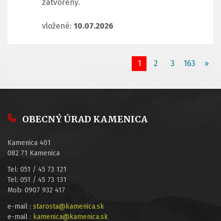
zatvorený.
vložené:
10.07.2026
1
2
3
163
»
OBECNÝ ÚRAD KAMENICA
Kamenica 401
082 71 Kamenica
Tel: 051 / 45 73 121
Tel: 051 / 45 73 131
Mob: 0907 932 417
e-mail :
starosta@kamenica.sk
e-mail :
kamenica@kamenica.sk