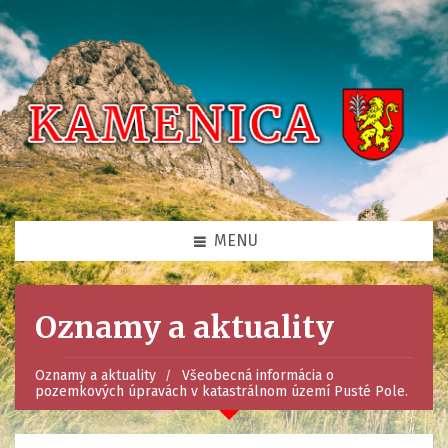
MENU
Oznamy a aktuality
Oznamy a aktuality
Všeobecná informácia o
pozemkových úpravách v katastrálnom území Pusté Pole.