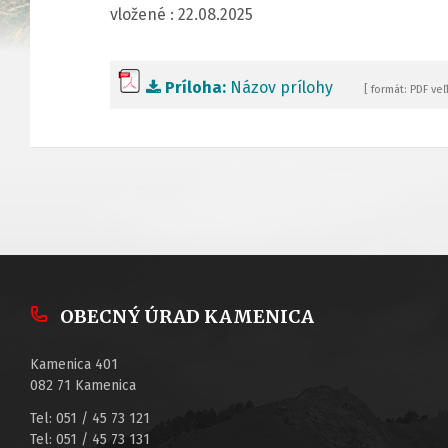
vložené : 22.08.2025
Príloha:
Názov prílohy
[ formát: PDF veľ
OBECNÝ ÚRAD KAMENICA
Kamenica 401
082 71 Kamenica
Tel: 051 / 45 73 121
Tel: 051 / 45 73 131