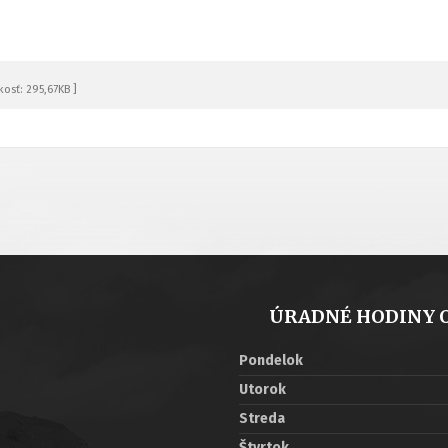
kosť: 295,67KB ]
ÚRADNÉ HODINY 
Pondelok
Utorok
Streda
Štvrtok